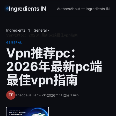
Ingredients IN
Authors
About — Ingredients IN
Ingredients IN
›
General
›
Vpn推荐pc：2026年最新pc端最佳vpn指南
GENERAL
Vpn推荐pc：
2026年最新pc端
最佳vpn指南
Thaddeus Fenwick
·
·
1
min
2026年4月2日