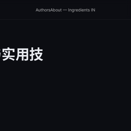
Authors
About — Ingredients IN
与实用技