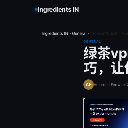
Ingredients IN
Ingredients IN
›
General
›
绿茶vpn加速器：
GENERAL
绿茶v
巧，让
Ambrose Fenwick
·