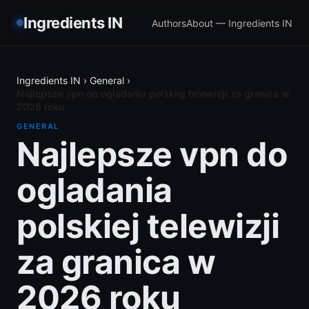
Ingredients IN
Authors
About — Ingredients IN
Ingredients IN
›
General
›
Najlepsze vpn do ogladania polskiej telewizji za granica w
2026 roku
GENERAL
Najlepsze vpn do
ogladania
polskiej telewizji
za granica w
2026 roku