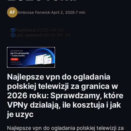
Ambrose Fenwick
·
April 2, 2026
·
7
min
Published:
2026-04-02
·
Last updated:
2026-05-10
Najlepsze vpn do ogladania
polskiej telewizji za granica w
2026 roku: Sprawdzamy, które
VPNy dzialają, ile kosztuja i jak
je uzyc
Najlepsze vpn do ogladania polskiej telewizji za