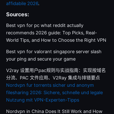
affidabile 2026
.
Sources:
Best vpn for pc what reddit actually
recommends 2026 guide: Top Picks, Real-
World Tips, and How to Choose the Right VPN
Best vpn for valorant singapore server slash
your ping and secure your game
V2ray 设置用户pac规则与实战指南：实现按域名
分流、PAC 文件应用、V2Ray 集成与排错要点
Nordvpn fur torrents sicher und anonym
filesharing 2026: Sichere, schnelle und legale
Nutzung mit VPN-Experten-Tipps
Nordvpn in China Does It Still Work and How