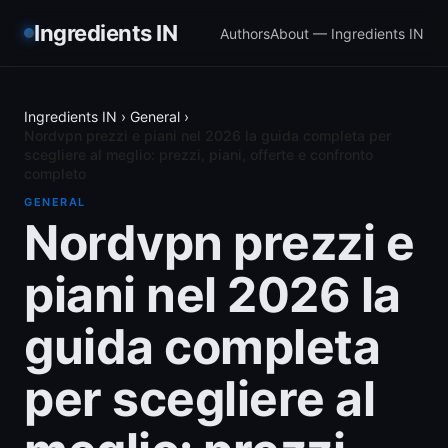
Ingredients IN
Authors
About — Ingredients IN
Ingredients IN
›
General
›
Nordvpn prezzi e piani nel 2026 la guida completa per
scegliere al meglio: prezzi, piani, offerte e confronto
completo
GENERAL
Nordvpn prezzi e
piani nel 2026 la
guida completa
per scegliere al