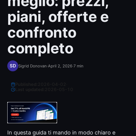
meglio: prezzi,
piani, offerte e
confronto
completo
Sigrid Donovan
·
April 2, 2026
·
7
min
Published:
2026-04-02
·
Last updated:
2026-05-10
In questa guida ti mando in modo chiaro e