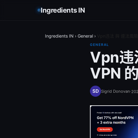
Ingredients IN
Ingredients IN
›
General
›
Vpn违法 與 違法
GENERAL
Vpn
VPN
Sigrid Donovan
·
20