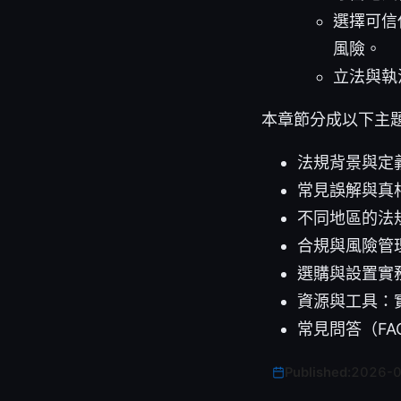
選擇可信
風險。
立法與執
本章節分成以下主
法規背景與定義
常見誤解與真相
不同地區的法
合規與風險管
選購與設置實
資源與工具：
常見問答（FA
Published:
2026-