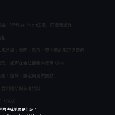
義：VPN 與「vpn违法」的法律邊界
真相
法規差異：美國、歐盟、亞洲區的現況與案例
理：如何在合法範圍內使用 VPN
實務：選擇、設定與測試要點
：實用連結與參考資料
（FAQ）
台灣的法律地位是什麼？