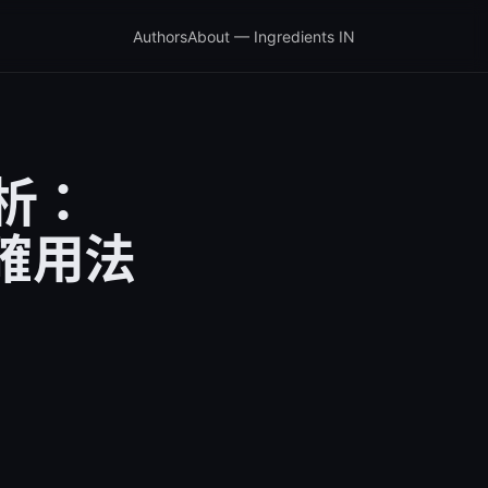
Authors
About — Ingredients IN
解析：
確用法