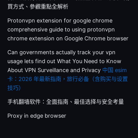
買方式、參觀重點全解析
Protonvpn extension for google chrome
comprehensive guide to using protonvpn
chrome extension on Google Chrome browser
Can governments actually track your vpn
usage lets find out What You Need to Know
About VPN Surveillance and Privacy
中国 esim
卡：2026 年最新指南，旅行必备（含购买与设置
技巧）
手机翻墙软件：全面指南、最佳选择与安全考量
Proxy in edge browser