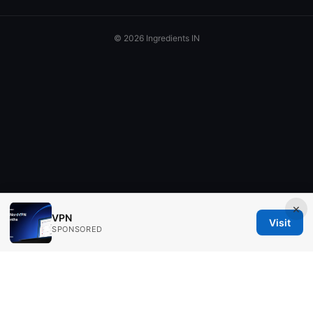
© 2026 Ingredients IN
×
VPN
Visit
SPONSORED
Ingredients IN Press LLC
200 Front Street West
Toronto, ON, M5V 2T6