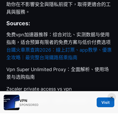
助你在不影響安全與隱私前提下，取得更適合的工
具與服務。
Sources:
免费vpn加速器推荐：综合对比、实测数据与使用
指南，适合预算有限者的免费方案与低价付费选项
台鐵火車票查詢2026：線上訂票、app教學、優惠
全攻略｜最完整台灣鐵路搭乘指南
Vpn Super Unlimited Proxy：全面解析、使用场
景与选购指南
Zscaler private access vs vpn
×
翻墙插件：全面解析、选购与使用指南，提升网络
VPN
Visit
SPONSORED
自由与隐私