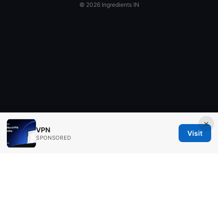
© 2026 Ingredients IN
×
VPN
Visit
SPONSORED
Ingredients IN Press LLC
200 Front Street West
Toronto, ON, M5V 2T6
CA
editorial@ingredients-in.com