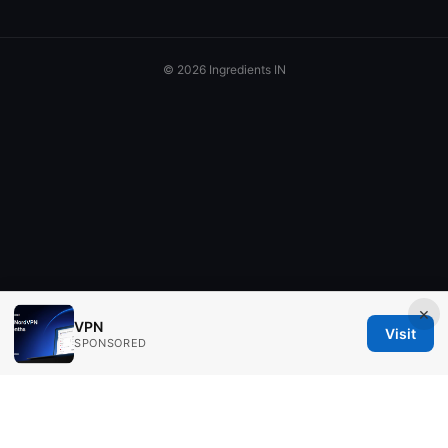
© 2026 Ingredients IN
×
VPN
Visit
SPONSORED
Ingredients IN Press LLC
200 Front Street West