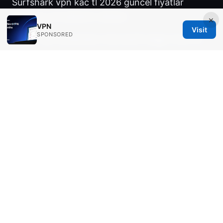
Surfshark vpn kac tl 2026 guncel fiyatlar
kurulum ve kullanim rehberi
×
VPN
Visit
SPONSORED
Urban vpn extension microsoft edge: how to
install, configure, and maximize privacy on
Windows with Edge 2026
三星手机如何安装vpn：2025年最新保姆级指南
© 2026 Ingredients IN
Ingredients IN Press LLC
200 Front Street West
Toronto, ON, M5V 2T6
CA