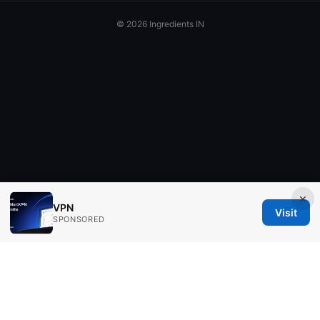
© 2026 Ingredients IN
×
VPN
Visit
SPONSORED
Ingredients IN Press LLC
200 Front Street West
Toronto, ON, M5V 2T6
CA