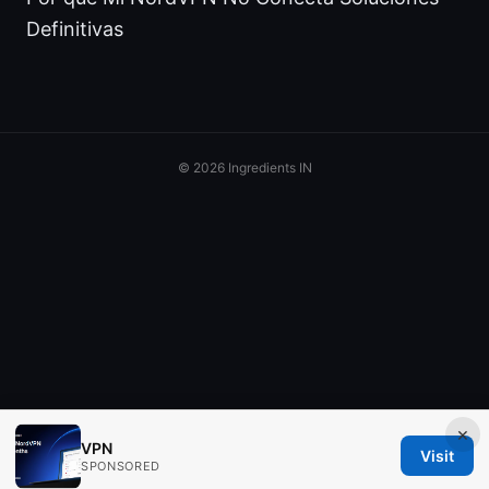
Definitivas
© 2026 Ingredients IN
×
VPN
Visit
SPONSORED