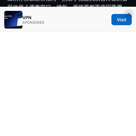
與信用卡優惠窗口，讓每一張機票都更值回票價。
×
想要更快速的價格提醒與專屬優惠，請在官方網站
VPN
Visit
SPONSORED
與信賴的旅遊平台設定你的偏好與追蹤項目。
Sources:
按流量收费的vpn：按流量计费的vpn选择、对比
与实用指南
好用的机场节点：完整指南，找出最
穩定、最省錢的選擇與設定技巧
韓國esim推薦：2026年最完整購買與使用指南 含
電信比較與常見問題
Why mullvad vpn isnt connecting your ultimate
troubleshooting guide
Meilleurs vpn gratuits pour firefox en 2025