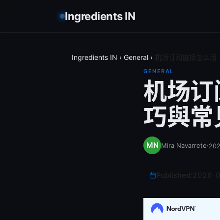
Ingredients IN
Ingredients IN
›
General
›
机场订阅链接怎么用
GENERAL
机场订
巧與常
Mira Navarrete
·
20
Published:
2026-