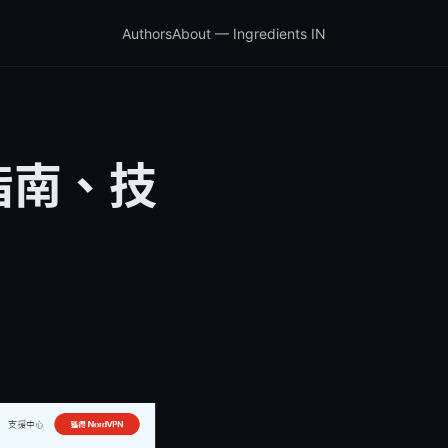
Authors
About — Ingredients IN
指南、技