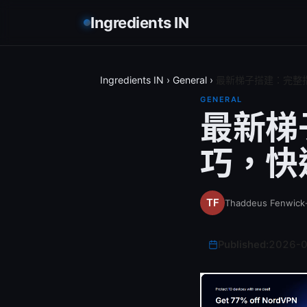
Ingredients IN
Ingredients IN
›
General
›
最新梯子搭建：完整指
GENERAL
最新梯
巧，快
Thaddeus Fenwick
Published:
2026-