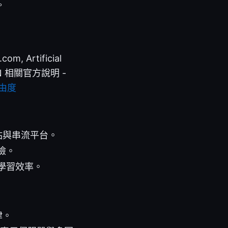
。
 Artificial
e, VPN 相關官方說明 -
由度
站與串流平台。
險。
學習效率。
律。