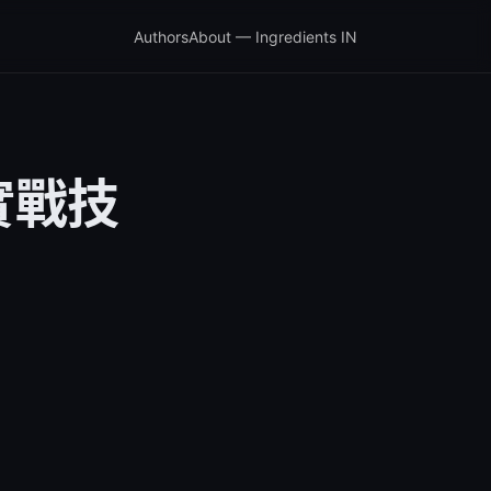
Authors
About — Ingredients IN
實戰技