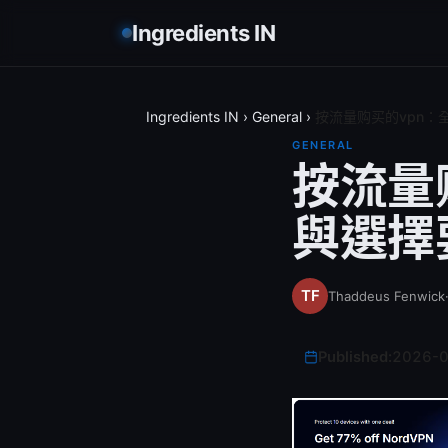
Ingredients IN
Ingredients IN
›
General
›
按流量购买的vpn
GENERAL
按流量
與選擇
Thaddeus Fenwick
Published:
2026-