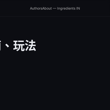
Authors
About — Ingredients IN
南、玩法