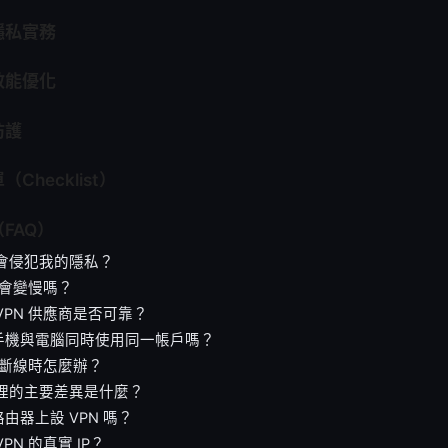
隱私實務
效能優化
防護
Checklist）
FAQ）
否會侵犯我的隱私？
N 會變慢嗎？
VPN 供應商是否可靠？
手機與電腦同時使用同一帳戶嗎？
N 斷線時怎麼辦？
代理的主要差異是什麼？
由器上設 VPN 嗎？
PN 的真實 IP？