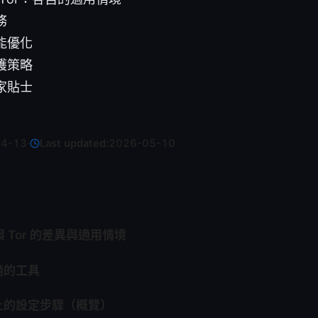
務
能優化
護策略
家貼士
04-13
·
Last updated:
2026-05-10
 Tor 的差異與適用情境
適的工具
上的設定步驟（概覽）