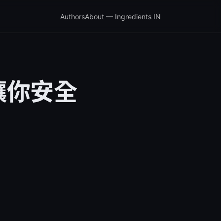
Authors
About — Ingredients IN
讓你安全