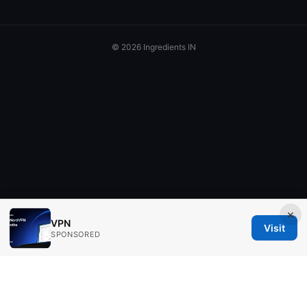
© 2026 Ingredients IN
×
VPN
Visit
SPONSORED
Ingredients IN Press LLC
200 Front Street West