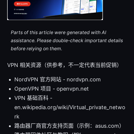
Parts of this article were generated with AI
assistance. Please double-check important details
before relying on them.
VPN 相关资源（供参考，不一定代表当前促销）
NordVPN 官方网站 - nordvpn.com
OpenVPN 项目 - openvpn.net
VPN 基础百科 -
en.wikipedia.org/wiki/Virtual_private_netwo
rk
路由器厂商官方支持页面（示例：asus.com）