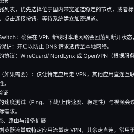
连接
器列表，优先选择位于国内带宽通道稳定的节点，或者标
。点击连接按钮，等待系统建立加密通道。
ll Switch：确保在 VPN 断线时本地网络会回落到断开
泄漏保护：开启以防止 DNS 请求透传至本地网络。
协议：WireGuard/ NordLynx 或 OpenVPN（根
（如果需要）：仅让特定应用走 VPN，其他应用直连互
性。
验证
的速度测试（Ping、下载/上传速度、稳定性）与视频会
际需求。
流、路由与设备扩展
浏览器流量或特定应用流量走 VPN，其余走直连，常用