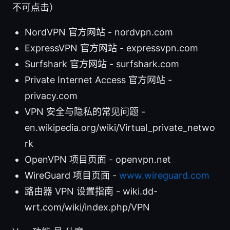
不可点击）
NordVPN 官方网站 - nordvpn.com
ExpressVPN 官方网站 - expressvpn.com
Surfshark 官方网站 - surfshark.com
Private Internet Access 官方网站 -
privacy.com
VPN 安全与隐私的常见问题 -
en.wikipedia.org/wiki/Virtual_private_netwo
rk
OpenVPN 项目页面 - openvpn.net
WireGuard 项目页面 -
www.wireguard.com
路由器 VPN 设置指南 - wiki.dd-
wrt.com/wiki/index.php/VPN