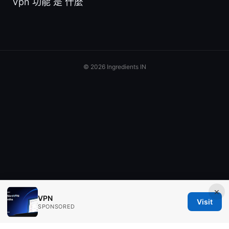
Vpn 功能 是 什麼
© 2026 Ingredients IN
×
VPN
Visit
SPONSORED