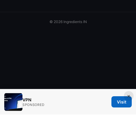
© 2026 Ingredients IN
×
VPN
Visit
SPONSORED
Ingredients IN Press LLC
200 Front Street West