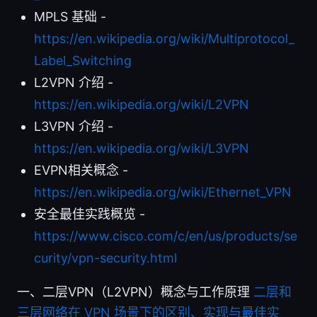
MPLS 基础 -
https://en.wikipedia.org/wiki/Multiprotocol_
Label_Switching
L2VPN 介绍 -
https://en.wikipedia.org/wiki/L2VPN
L3VPN 介绍 -
https://en.wikipedia.org/wiki/L3VPN
EVPN相关概念 -
https://en.wikipedia.org/wiki/Ethernet_VPN
安全最佳实践概览 -
https://www.cisco.com/c/en/us/products/se
curity/vpn-security.html
一、二层VPN（L2VPN）概念与工作原理
二层和
三层网络在 VPN 场景下的区别、实现与最佳实