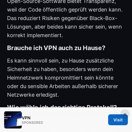
Open-Source-Software bietet Transparenz,
weil der Code öffentlich geprüft werden kann.
Das reduziert Risiken gegenüber Black-Box-
Lösungen, aber beides kann sicher sein, wenn
korrekt implementiert.
Brauche ich VPN auch zu Hause?
Es kann sinnvoll sein, zu Hause zusätzliche
Sicherheit zu haben, besonders wenn dein
Heimnetzwerk kompromittiert sein könnte
oder du sensible Arbeiten außerhalb sicherer
Netzwerke erledigst.
Wie wähle ich das richtige Protokoll?
×
VPN
Für Geschwindigkeit und moderne Sicherheit
Visit
SPONSORED
ist WireGuard oft die beste Wahl. OpenVPN