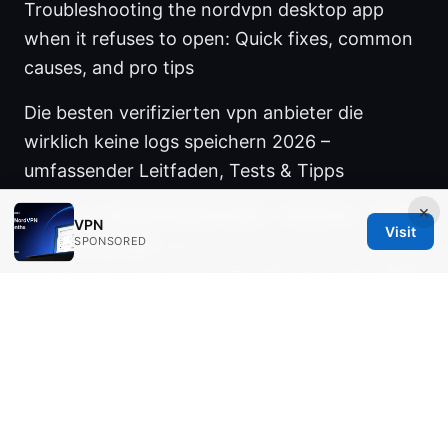
Troubleshooting the nordvpn desktop app
when it refuses to open: Quick fixes, common
causes, and pro tips
Die besten verifizierten vpn anbieter die
wirklich keine logs speichern 2026 –
umfassender Leitfaden, Tests & Tipps
×
蜂巢 vpn 优惠券完整购买指南：获取折扣、使用
VPN
Visit
技巧与常见问题
SPONSORED
Hola vpn アンインストール完全
ガイド：あなたのpcやブラウザからすっきり削除
する方法
Qbittorrent 代理设置：隐藏 ⭐ ip 地址，保护你的
隐私（2025 最佳 实践、VPN 使用、P2P 安全 指
南）