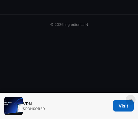
© 2026 Ingredients IN
×
VPN
Visit
SPONSORED
Ingredients IN Press LLC
200 Front Street West