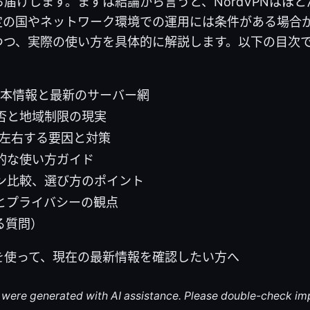
届けします。まずは結論から言うと、NordVPNはほ
定の国やネットワーク環境での運用には条件がある場合
つつ、実際の使い方を具体的に解説します。以下の目次
の基本情報と最新のサーバー網
否と地域制限の現実
を左右する要因と対策
的な使い方ガイド
ン比較、選び方のポイント
とプライバシーの観点
る質問）
を使って、現在の最新情報を確認したい方へ
le were generated with AI assistance. Please double-check im