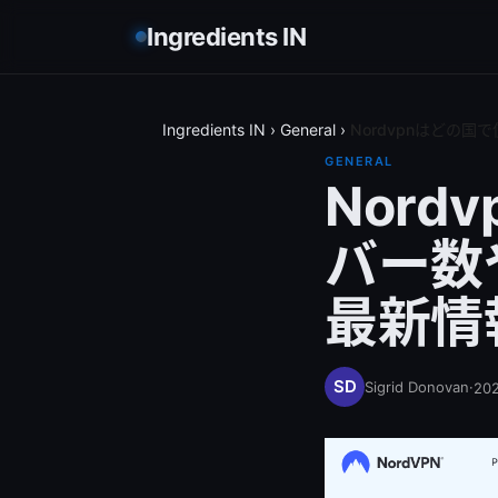
Ingredients IN
Ingredients IN
›
General
›
Nordvpnはどの
GENERAL
Nor
バー数
最新情
Sigrid Donovan
·
20