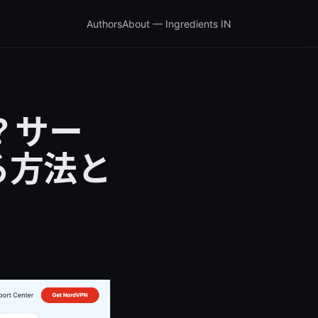
Authors
About — Ingredients IN
？サー
る方法と