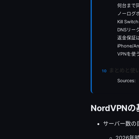
何台まで
ノーログ
Kill Sw
DNSリー
返金保証
iPhone
VPNを
まとめと使
Sources:
NordVP
サーバー数の
2026