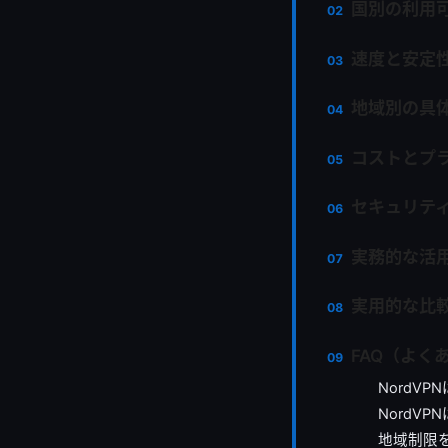
国別の利用
速度と安定
地域別の具
コストとプ
セキュリテ
実務的な活
実用的な比
FAQ（よく
NordV
NordV
地域制限