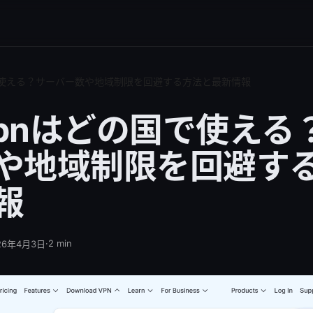
国で使える？サーバー数や地域制限を回避する方法と最新情報
dvpnはどの国で使える
や地域制限を回避す
報
·
2
min
26年4月3日