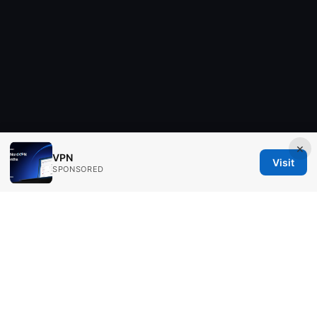
×
VPN
Visit
SPONSORED
Ingredients IN Press LLC
200 Front Street West
Toronto, ON, M5V 2T6
CA
editorial@ingredients-in.com
+1-604-555-0190
About
Privacy Policy
Terms of Use