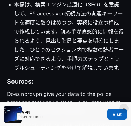
本稿は、検索エンジン最適化（SEO）を意識
して、F5 access vpn接続方法の関連キーワー
ドを適度に散りばめつつ、実務に役立つ構成
で作成しています。読み手が直感的に情報を得
られるよう、見出し階層と要点を明確にしま
した。ひとつのセクション内で複数の読者ニー
ズに対応できるよう、手順のステップとトラ
ブルシューティングを分けて解説しています。
Sources:
Does nordvpn give your data to the police
heres the real deal: a clear, up-to-date verdict
×
on NordVPN and data requests
VPN
Visit
SPONSORED
Is Quick VPN Safe for Your Online Privacy and