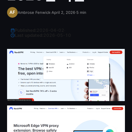
Ambrose Fenwick
·
April 2, 2026
·
5
min
Published:
2026-04-02
·
Last updated:
2026-05-10