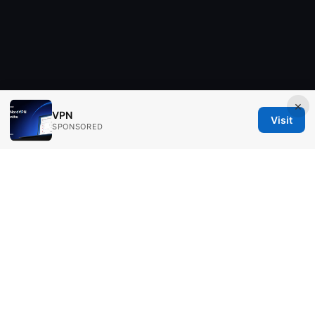
×
VPN
Visit
SPONSORED
Ingredients IN Press LLC
200 Front Street West
Toronto, ON, M5V 2T6
CA
editorial@ingredients-in.com
+1-604-555-0190
About
Privacy Policy
Terms of Use